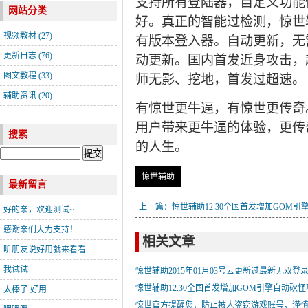
支持所有登陆器，自定义功能
网站分类
好。真正的智能过检测，惊世
视频教材
(27)
有版本登入器。自动更新，无
更新日志
(76)
动更新。国内首发近身攻击，
图文教程
(33)
师无影、挖地，首发过超速。
辅助资讯
(20)
有惊世更牛逼，有惊世更传奇。
用户带来更牛逼的体验，更传
搜索
的人生。
惊世辅助
最新留言
上一篇：惊世辅助12.30全国首发增加GOM引
好的亲，欢迎测试~
自动砍怪功能
感谢亲们大力支持！
相关文章
听朋友说好用就来看看
我试试
惊世辅助2015年01月03号云更新过最新无双登
惊世辅助12.30全国首发增加GOM引擎自动砍
太棒了 好用
惊世官方提醒您，防止被人盗窃游戏账号，谨