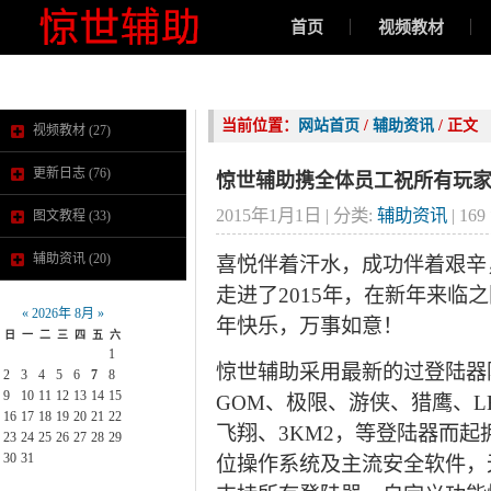
首页
视频教材
在线购买
当前位置：
网站首页
/
辅助资讯
/ 正文
视频教材
(27)
更新日志
(76)
惊世辅助携全体员工祝所有玩
2015年1月1日 | 分类:
辅助资讯
|
169
图文教程
(33)
辅助资讯
(20)
喜悦伴着汗水，成功伴着艰辛
走进了2015年，在新年来临
«
2026年 8月
»
年快乐，万事如意！
日
一
二
三
四
五
六
1
惊世辅助采用最新的过登陆器
2
3
4
5
6
7
8
9
10
11
12
13
14
15
GOM、极限、游侠、猎鹰、L
16
17
18
19
20
21
22
飞翔、3KM2，等登陆器而起拥
23
24
25
26
27
28
29
30
31
位操作系统及主流安全软件，