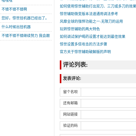
嘿嘿嘿
如何使用惊世辅助打出双刀、三刀或多刀的效
不错不错不错啊
惊世辅助微变版本法道通用调法参考
您好，惊世挂机器已经出了。
风靡全球的强悍功能之一-无限刀的运用
您有需要 可以
什么时候出挂机器
玩转惊世辅助的两大特色
不错不错不错继续努力 我会跟
如何调试保护喝药设置才能达到最佳效果
进的
惊世设置多倍攻击的方法步骤
官方关于惊世辅助破解版的声明
评论列表:
发表评论:
留个名呗
还有邮箱
网站链接
验证的码