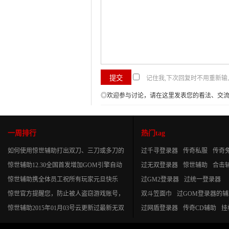
记住我,下次回复时不用重新输
◎欢迎参与讨论，请在这里发表您的看法、交
一周排行
热门tag
如何使用惊世辅助打出双刀、三刀或多刀的
过千寻登录器
传奇私服
传奇
效果
惊世辅助12.30全国首发增加GOM引擎自动
过无双登录器
惊世辅助
合击
砍怪功能
惊世辅助携全体员工祝所有玩家元旦快乐
过GM2登录器
过统一登录器
惊世官方提醒您，防止被人盗窃游戏账号，
双斗笠面巾
过GOM登录器的辅
谨慎是关键
惊世辅助2015年01月03号云更新过最新无双
过网盾登录器
传奇CD辅助
挂
登录器
传奇辅助
GOM引擎
过极限登