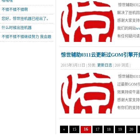
嘿嘿嘿
惊世辅助03
不错不错不错啊
解决了挂机回
您好，惊世挂机器已经出了。
感谢大家支持
您有需要 可以
什么时候出挂机器
我们的网站
ww
有任何疑问请
不错不错不错继续努力 我会跟
进的
惊世辅助0311云更新过GOM引擎
2015年3月11日 | 分类:
更新日志
| 269 浏览 |
惊世辅助03
过最新GOM
效果持续牛逼
感谢大家支持
有你们的支持
16
«
15
17
18
19
20