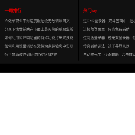
一周排行
热门tag
冷傲单职业不封速度服超级无敌调法图文
过GM2登录器
双斗笠面巾
挂
分享下惊世辅助在市面上最火热的单职业版
过极限登录器
传奇免费辅助
本战士无敌秒杀调法
如何利用惊世辅助里的特殊功能打出双技能
过网盾登录器
过无双登录器
效果
如何利用惊世辅助在激情泡点经验房中实现
传奇辅助调法
过千寻登录器
自动跑步挂机
惊世辅助教你如何过IDSTAR防护
自动吃元宝
传奇辅助
合击辅
过统一登录器
传奇私服
传奇
GOM引擎
过GOM登录器的辅
过侠客登录器
过GOM引擎