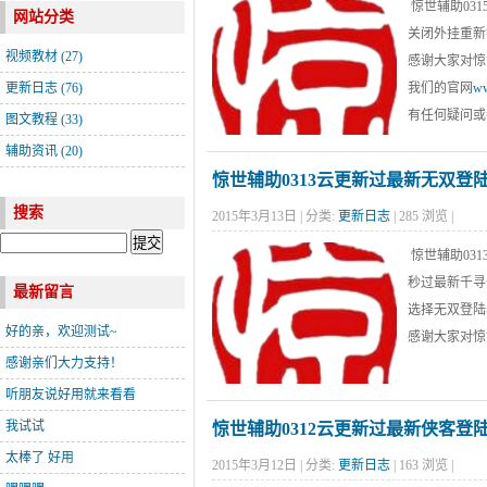
惊世辅助03
网站分类
关闭外挂重新
视频教材
(27)
感谢大家对惊
更新日志
(76)
我们的官网
ww
有任何疑问或
图文教程
(33)
辅助资讯
(20)
惊世辅助0313云更新过最新无双登
搜索
2015年3月13日 | 分类:
更新日志
| 285 浏览 |
惊世辅助03
秒过最新千寻
最新留言
选择无双登陆
好的亲，欢迎测试~
感谢大家对惊
感谢亲们大力支持！
听朋友说好用就来看看
我试试
惊世辅助0312云更新过最新侠客
题
太棒了 好用
2015年3月12日 | 分类:
更新日志
| 163 浏览 |