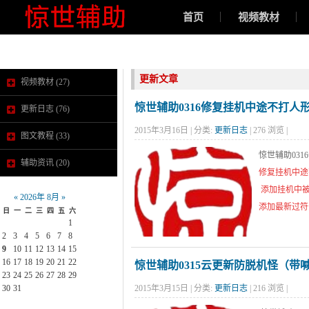
首页
视频教材
在线购买
更新文章
视频教材
(27)
惊世辅助0316修复挂机中途不打人
更新日志
(76)
武器店或者其他地图自动回城重新执
2015年3月16日 | 分类:
更新日志
| 276 浏览 |
图文教程
(33)
惊世辅助03
辅助资讯
(20)
修复挂机
中途
添加挂机中被
«
2026年 8月
»
添加最新过符
日
一
二
三
四
五
六
1
2
3
4
5
6
7
8
9
10
11
12
13
14
15
16
17
18
19
20
21
22
惊世辅助0315云更新防脱机怪（带
23
24
25
26
27
28
29
30
31
2015年3月15日 | 分类:
更新日志
| 216 浏览 |